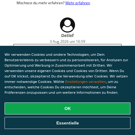
Möchtest du mehr erfahren?
Mehr erfahren
Detlef
3 Aug 2026 um 16:59
Wir haben hier zum ersten mal bestellt. Das
Wir verwenden Cookies und andere Technologien, um Dein
Essen ( Rinderstreifen mit gebraten. Nudeln) war
Benutzererlebnis zu verbessern und zu personalisieren, für Analysen zur
sehr lecker. Aber leider war die Wartezeit viel zu
Optimierung und Werbung in Zusammenarbeit mit Dritten. Wir
lang. Wir haben ab Bestellung 2 Std. gewartet. Ich
verwenden unsere eigenen Cookies und Cookies von Dritten. Wenn Du
hoffe dass dieses eine Ausnahme war.
auf OK klickst, akzeptierst Du die Verwendung aller Cookies. Wir setzen
immer notwendige Cookies. Wähle
Einstellungen verwalten
, um zu
entscheiden, welche Cookies Du akzeptieren möchtest, um Deine
Präferenzen anzupassen und um weitere Informationen zu finden.
OK
Essentielle